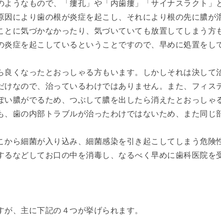
のようなもので、「瘻孔」や「内歯瘻」「サイナスラクト」
原因により歯の根が炎症を起こし、それにより根の先に膿が
ことに気づかなかったり、気づいていても放置してしまう方
の炎症を起こしているということですので、早めに処置をし
ら良くなったとおっしゃる方もいます。しかしそれは決して
だけなので、治っているわけではありません。また、フィス
ぽい膿がでるため、つぶして膿を出したら消えたとおっしゃ
も、歯の内部トラブルが治ったわけではないため、また同じ
こから細菌が入り込み、細菌感染を引き起こしてしまう危険
するなどしてお口の中を消毒し、なるべく早めに歯科医院を
すが、主に下記の４つが挙げられます。