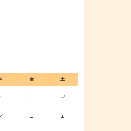
木
金
土
／
○
〇
／
□
▲