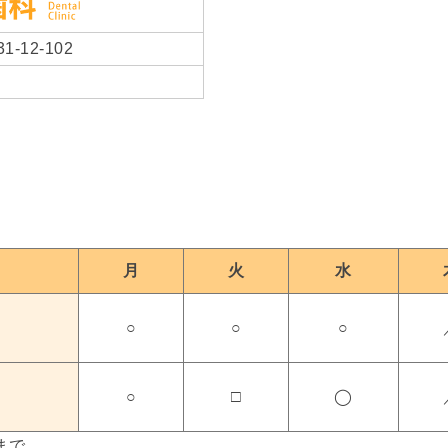
-12-102
月
火
水
○
○
○
○
□
◯
まで