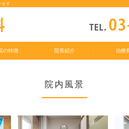
います
タイトルサンプル
院の特徴
院長紹介
治療
院内風景