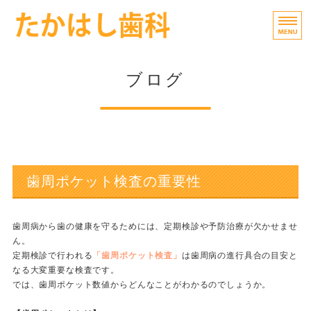
タイトルサン
一人
トップページ
ブログ
当院の特徴
院長紹介
治療費
歯周ポケット検査の重要性
院内風景
歯周病から歯の健康を守るためには、定期検診や予防治療が欠かせませ
ん。
定期検診で行われる
「歯周ポケット検査」
は歯周病の進行具合の目安と
なる大変重要な検査です。
では、歯周ポケット数値からどんなことがわかるのでしょうか。