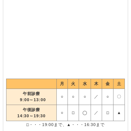
月
火
水
木
金
土
午前診療
○
○
○
／
○
〇
9:00～13:00
午後診療
○
□
◯
／
□
▲
14:30～19:30
□・・・19:00まで、▲・・・16:30まで