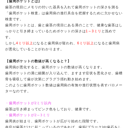
【歯周ポケットとは】
歯茎の境目にメモリの付いた器具を入れて歯周ポケットの深さを測る
「歯周ポケット検査」は歯周病の進行具合を把握するために欠かせない
検査です。
歯周ポケットとは、歯と歯茎の境目にある溝のことで、健康な歯茎はし
っかりと引き締まっているためポケットの深さは
1～3ミリ
と浅めで
す。
しかし
4ミリ以上
になると歯周病が疑われ、
6ミリ以上
になると歯周病
が悪化していることがわかります。
【歯周ポケットの数値が高くなると？】
歯周病が悪化すると、歯周ポケットの数値が高くなります。
歯周ポケットの溝に細菌が入り込んで、ますます症状を悪化させ、歯槽
骨を吸収して歯が次第にグラグラ揺れ動き始めます。
このように歯周ポケット数値は歯周病の有無や進行状態を表すバロメー
ターなのです。
・歯周ポケットが2ミリ以内
歯茎は引き締まってピンク色をしており、健康です。
・歯周ポケットが2～3ミリ
歯周炎が始まり、歯周ポケットが広がり始めた段階です。
炎症が歯茎だけに起こっているのであれば、歯垢(プラーク)や歯石をし